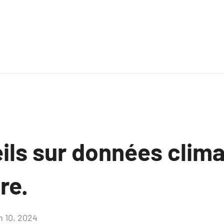
ils sur données clim
re.
n 10, 2024
Aucun