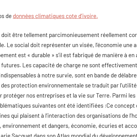
commentaire
pos de
données climatiques cote d’ivoire.
doit être tellement parcimonieusement réellement corr
. Le social doit représenter un visée, l’économie une 
ment est « durable » s’il est fabriqué de manière à en a
s futures. Les capacité de charge ne sont effectivement 
sols, indispensables à notre survie, sont en bande de déla
es protection environnementale se traduit par l’utilit
r protéger nos entreprises et la vie sur Terre. Parmi le
blématiques suivantes ont été identifiées :Ce concep
nes qui plaisent à l’interaction des organisations de l
e, environnement et dangers, économie, écuries et acco
arie Sacquet dans son Atlas mondial du développement