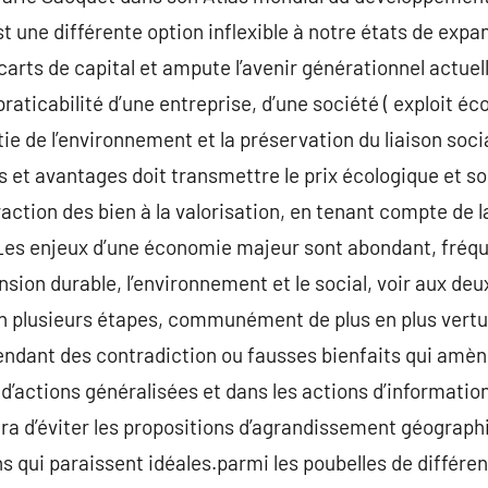
une différente option inflexible à notre états de expan
carts de capital et ampute l’avenir générationnel actuell
praticabilité d’une entreprise, d’une société ( exploit é
tie de l’environnement et la préservation du liaison socia
t avantages doit transmettre le prix écologique et soc
traction des bien à la valorisation, en tenant compte de l
. Les enjeux d’une économie majeur sont abondant, fréqu
nsion durable, l’environnement et le social, voir aux de
en plusieurs étapes, communément de plus en plus vert
endant des contradiction ou fausses bienfaits qui amè
d’actions généralisées et dans les actions d’information
dra d’éviter les propositions d’agrandissement géograph
ns qui paraissent idéales.parmi les poubelles de différe