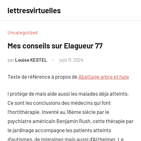
Aller
lettresvirtuelles
au
contenu
Uncategorized
Mes conseils sur Elagueur 77
par
Louise KESTEL
juin 11, 2024
Aucun
commentaire
Texte de référence à propos de
Abattage arbre et haie
l protège de mais aide aussi les malades déjà atteints.
Ce sont les conclusions des médecins qui font
l’hortithérapie. Inventé au 18ème siècle par le
psychiatre américain Benjamin Rush, cette thérapie par
le jardinage accompagne les patients atteints
d’autismes, de migraines mais aussi d’Alzheimer. Le