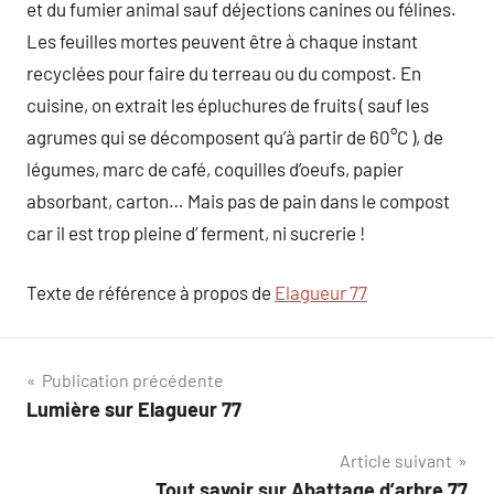
et du fumier animal sauf déjections canines ou félines.
Les feuilles mortes peuvent être à chaque instant
recyclées pour faire du terreau ou du compost. En
cuisine, on extrait les épluchures de fruits ( sauf les
agrumes qui se décomposent qu’à partir de 60°C ), de
légumes, marc de café, coquilles d’oeufs, papier
absorbant, carton… Mais pas de pain dans le compost
car il est trop pleine d’ ferment, ni sucrerie !
Texte de référence à propos de
Elagueur 77
Navigation
Publication précédente
Lumière sur Elagueur 77
de
Article suivant
l’article
Tout savoir sur Abattage d’arbre 77