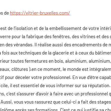
commentaire
os de
https://vitrier-bruxelles.com/
r est de l’isolation et de la embellissement de votre inté
erre pour la fabrique des fenêtres, des vitrines et des 
n des vérandas. Il réalise aussi des encadrements de m
la fois aux techniques de la glacerie et à ceux du bâtimen
xtérieur toutes fermetures en bois, aluminium, aluminium
ideaux, clôtures ).en ce moment, le monde est intégral
if pour déceler votre professionnel. En vue d’être capab
cile, il est essentiel de vous informer sur sa réputation.
s, c’est s’assurer d’avoir à faire avec un professionnel q
 Aussi, vous vous rassurez que celui-ci a fait des stage
iplôme après ses formations. C’est ce qui justifie sa ch