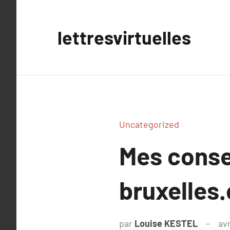
Aller
au
lettresvirtuelles
contenu
Uncategorized
Mes consei
bruxelles
par
Louise KESTEL
avr