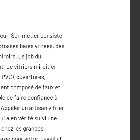
rieur. Son métier consiste
grosses baies vitrées, des
iroirs. Le job du
t. Le vitriers miroitier
, PVC ( ouvertures,
ement composé de faux et
le de faire confiance à
 Appeler un artisan vitrier
ui a en vérité suivi une
s chez les grandes
arge pour votre travail et