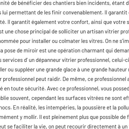
ité de bénéficier des chantiers bien incidents, étant do
ui permettant de les finir convenablement. Il garanti
ité. Il garantit également votre confort, ainsi que votre 
 une chose principal de solliciter un artisan vitrier pr
énommée pour installer ou colmater les vitres. On ne s’i
, la pose de miroir est une opération charmant qui dema
s services d’ un dépanneur vitrier professionnel, celui-ci
aller ou suppléer une grande glace à une grande hauteur
r professionnel peut raidir. De même, ce professionnel a 
té en toute sécurité. Avec ce professionnel, vous possed
oublie souvent, cependant les surfaces vitrées ne sont 
cs. En réalité, les intempéries, la poussière et la pollu
mément y mollir. Il est pleinement plus que possible de 
veut se faciliter la vie, on peut recourir directement à un 