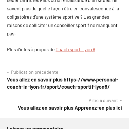
sédentarité, les kilos ou la renaissance bien situés, ne
savent plus de quelle façon être en convalescence à la
obligatoires d’une système sportive ? Les grandes
raisons de solliciter un conseiller sportif ne manquent
pas.
Plus d’infos à propos de
Coach sport Lyon 6
Navigation
Publication précédente
Vous allez en savoir plus https://www.personal-
de
coach-in-lyon.fr/sport/coach-sportif-lyon6/
l’article
Article suivant
Vous allez en savoir plus Apprenez-en plus ici
Laisser un commentaire