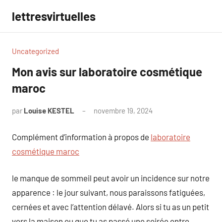
Aller
lettresvirtuelles
au
contenu
Uncategorized
Mon avis sur laboratoire cosmétique
maroc
par
Louise KESTEL
novembre 19, 2024
Aucun
commentaire
Complément d’information à propos de
laboratoire
cosmétique maroc
le manque de sommeil peut avoir un incidence sur notre
apparence : le jour suivant, nous paraissons fatiguées,
cernées et avec l’attention délavé. Alors si tu as un petit
vers la maison ou que tu as passé une soirée entre