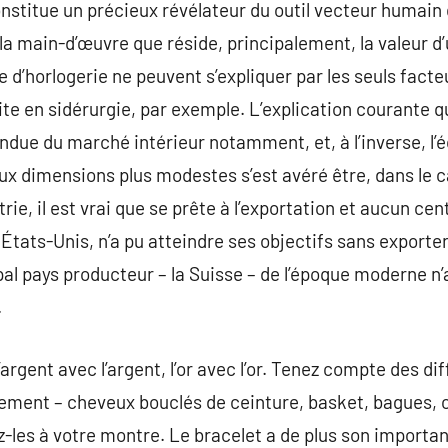
onstitue un précieux révélateur du outil vecteur humai
s la main-d’œuvre que réside, principalement, la valeur 
se d’horlogerie ne peuvent s’expliquer par les seuls fact
ite en sidérurgie, par exemple. L’explication courante q
endue du marché intérieur notamment, et, à l’inverse, l’
x dimensions plus modestes s’est avéré être, dans le ca
rie, il est vrai que se prête à l’exportation et aucun cen
 États-Unis, n’a pu atteindre ses objectifs sans exporte
ipal pays producteur – la Suisse – de l’époque moderne n
.
argent avec l’argent, l’or avec l’or. Tenez compte des d
llement – cheveux bouclés de ceinture, basket, bagues
z-les à votre montre. Le bracelet a de plus son import