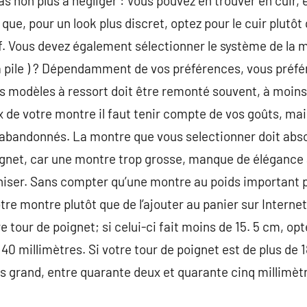
as non plus à négliger : Vous pouvez en trouver en cuir,
 que, pour un look plus discret, optez pour le cuir plutôt
f. Vous devez également sélectionner le système de la mo
 pile ) ? Dépendamment de vos préférences, vous préfér
s modèles à ressort doit être remonté souvent, à moins 
de votre montre il faut tenir compte de vos goûts, mai
 abandonnés. La montre que vous selectionner doit abs
ignet, car une montre trop grosse, manque de élégance 
iniser. Sans compter qu’une montre au poids important 
tre montre plutôt que de l’ajouter au panier sur Intern
 tour de poignet; si celui-ci fait moins de 15. 5 cm, op
0 millimètres. Si votre tour de poignet est de plus de
s grand, entre quarante deux et quarante cinq millimèt