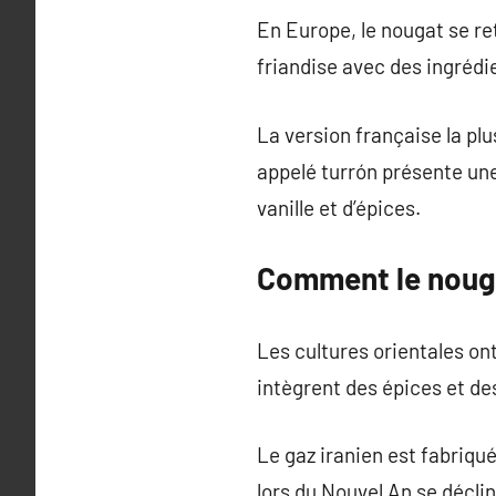
En Europe, le nougat se re
friandise avec des ingrédi
La version française la pl
appelé turrón présente une 
vanille et d’épices.
Comment le nouga
Les cultures orientales ont
intègrent des épices et de
Le gaz iranien est fabriqu
lors du Nouvel An se déclin