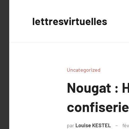
Aller
au
lettresvirtuelles
contenu
Uncategorized
Nougat : H
confiseri
par
Louise KESTEL
fév