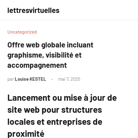
Aller
lettresvirtuelles
au
contenu
Uncategorized
Offre web globale incluant
graphisme, visibilité et
accompagnement
par
Louise KESTEL
mai 7, 2025
Aucun
commentaire
Lancement ou mise à jour de
site web pour structures
locales et entreprises de
proximité