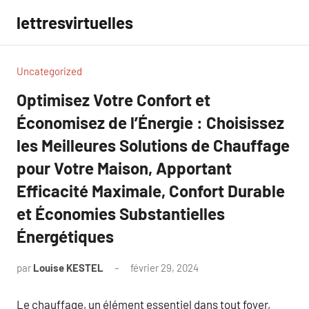
Aller
lettresvirtuelles
au
contenu
Uncategorized
Optimisez Votre Confort et
Économisez de l’Énergie : Choisissez
les Meilleures Solutions de Chauffage
pour Votre Maison, Apportant
Efficacité Maximale, Confort Durable
et Économies Substantielles
Énergétiques
par
Louise KESTEL
février 29, 2024
Aucun
commentaire
Le chauffage, un élément essentiel dans tout foyer,