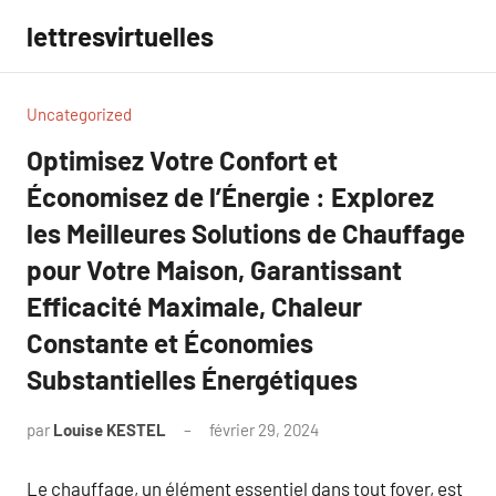
Aller
lettresvirtuelles
au
contenu
Uncategorized
Optimisez Votre Confort et
Économisez de l’Énergie : Explorez
les Meilleures Solutions de Chauffage
pour Votre Maison, Garantissant
Efficacité Maximale, Chaleur
Constante et Économies
Substantielles Énergétiques
par
Louise KESTEL
février 29, 2024
Aucun
commentaire
Le chauffage, un élément essentiel dans tout foyer, est