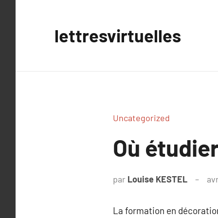
Aller
au
lettresvirtuelles
contenu
Uncategorized
Où étudier
par
Louise KESTEL
avr
La formation en décoration