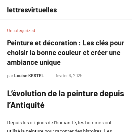
Aller
lettresvirtuelles
au
contenu
Uncategorized
Peinture et décoration : Les clés pour
choisir la bonne couleur et créer une
ambiance unique
par
Louise KESTEL
février 6, 2025
Aucun
commentaire
L’évolution de la peinture depuis
l’Antiquité
Depuis les origines de l’humanité, les hommes ont
utilisé la peinture pour raconter des histoires. Les