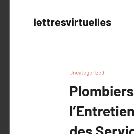
Aller
au
lettresvirtuelles
contenu
Uncategorized
Plombiers 
l’Entretie
des Servic