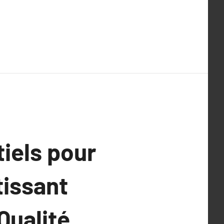
iels pour
tissant
Qualité,