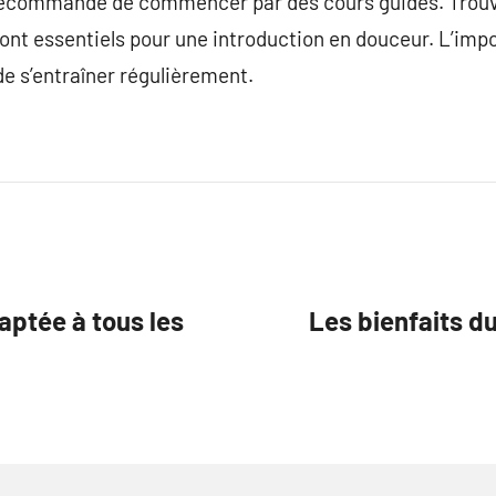
t recommandé de commencer par des cours guidés. Trouve
nt essentiels pour une introduction en douceur. L’impor
de s’entraîner régulièrement.
aptée à tous les
Les bienfaits du