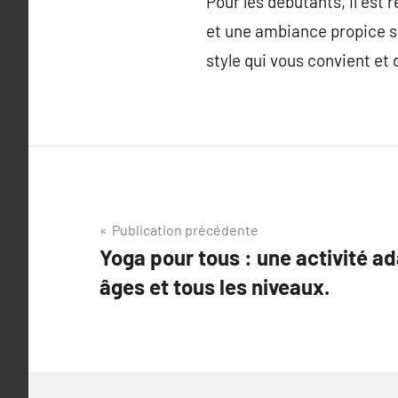
Pour les débutants, il es
et une ambiance propice so
style qui vous convient et 
Navigation
Publication précédente
Yoga pour tous : une activité ad
de
âges et tous les niveaux.
l’article