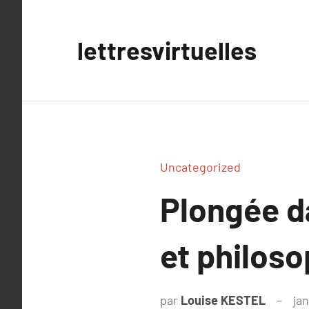
Aller
au
lettresvirtuelles
contenu
Uncategorized
Plongée da
et philoso
par
Louise KESTEL
jan