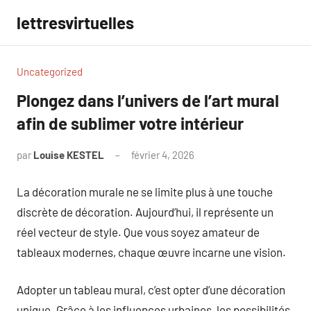
Aller
lettresvirtuelles
au
contenu
Uncategorized
Plongez dans l’univers de l’art mural
afin de sublimer votre intérieur
par
Louise KESTEL
février 4, 2026
Aucun
commentaire
La décoration murale ne se limite plus à une touche
discrète de décoration. Aujourd’hui, il représente un
réel vecteur de style. Que vous soyez amateur de
tableaux modernes, chaque œuvre incarne une vision.
Adopter un tableau mural, c’est opter d’une décoration
unique. Grâce à les influences urbaines, les possibilités