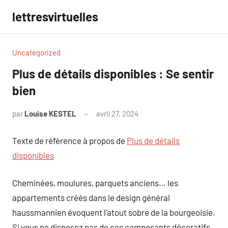
Aller
lettresvirtuelles
au
contenu
Uncategorized
Plus de détails disponibles : Se sentir
bien
par
Louise KESTEL
avril 27, 2024
Aucun
commentaire
Texte de référence à propos de
Plus de détails
disponibles
Cheminées, moulures, parquets anciens… les
appartements créés dans le design général
haussmannien évoquent l’atout sobre de la bourgeoisie.
Si vous ne disposez pas de ces composants décoratifs,