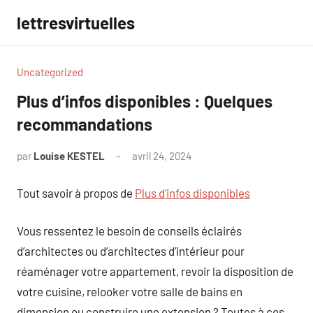
Aller
lettresvirtuelles
au
contenu
Uncategorized
Plus d’infos disponibles : Quelques
recommandations
par
Louise KESTEL
avril 24, 2024
Aucun
commentaire
Tout savoir à propos de
Plus d’infos disponibles
Vous ressentez le besoin de conseils éclairés
d’architectes ou d’architectes d’intérieur pour
réaménager votre appartement, revoir la disposition de
votre cuisine, relooker votre salle de bains en
dimension ou construire une extension ? Toutes à ces