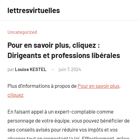
Aller
lettresvirtuelles
au
contenu
Uncategorized
Pour en savoir plus, cliquez :
Dirigeants et professions libérales
par
Louise KESTEL
juin 7, 2024
Aucun
commentaire
Plus d’informations à propos de
Pour en savoir plus,
cliquez
En faisant appel à un expert-comptable comme
personnage de votre équipe, vous pouvez bénéficier de
ses conseils avisés pour réduire vos impôts et vos
charges tout en respectant la loi. Effectivement, grâce