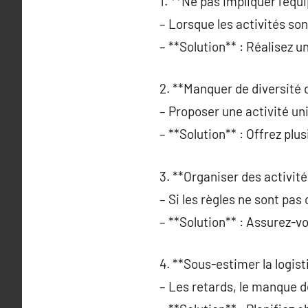
1. **Ne pas impliquer l’équi
– Lorsque les activités so
– **Solution** : Réalisez
2. **Manquer de diversité d
– Proposer une activité uni
– **Solution** : Offrez plu
3. **Organiser des activit
– Si les règles ne sont pas 
– **Solution** : Assurez-v
4. **Sous-estimer la logist
– Les retards, le manque d