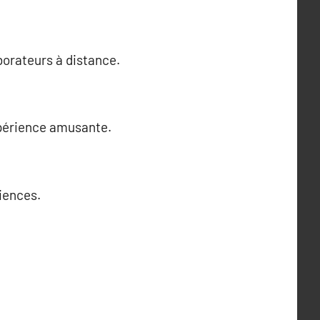
borateurs à distance.
xpérience amusante.
riences.