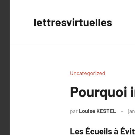
Aller
au
lettresvirtuelles
contenu
Uncategorized
Pourquoi i
par
Louise KESTEL
jan
Les Écueils à Évi