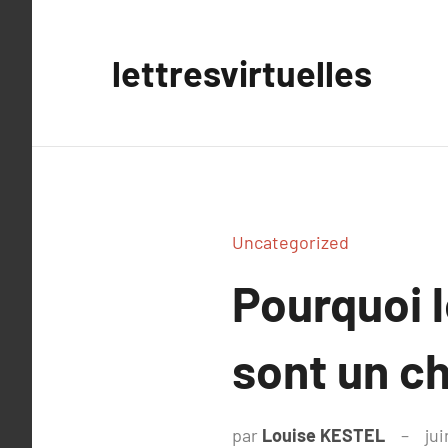
Aller
au
lettresvirtuelles
contenu
Uncategorized
Pourquoi 
sont un c
par
Louise KESTEL
jui