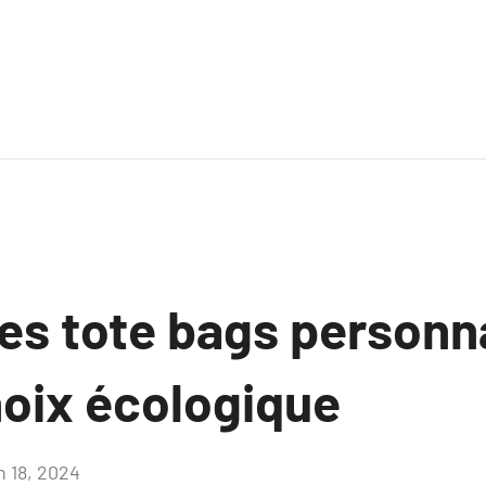
les tote bags personn
hoix écologique
n 18, 2024
Aucun