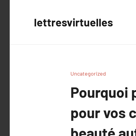
Aller
au
lettresvirtuelles
contenu
Uncategorized
Pourquoi p
pour vos c
beauté au