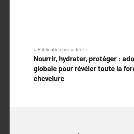
Navigation
Publication précédente
Nourrir, hydrater, protéger : a
de
globale pour révéler toute la fo
l’article
chevelure