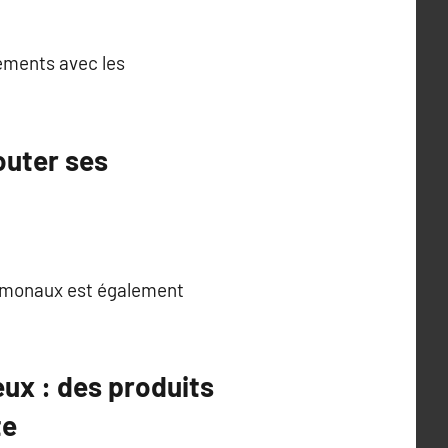
ttements avec les
outer ses
ormonaux est également
eux : des produits
te