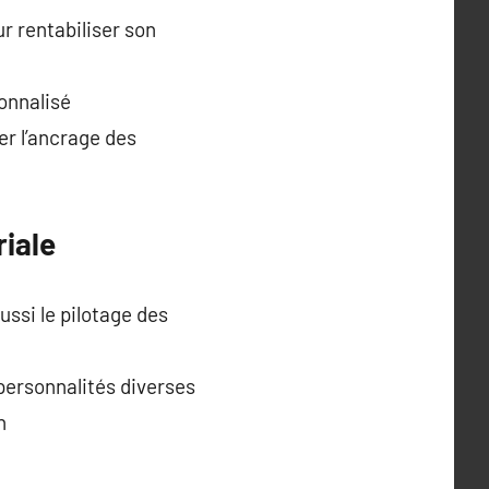
r rentabiliser son
onnalisé
er l’ancrage des
iale
ssi le pilotage des
 personnalités diverses
n