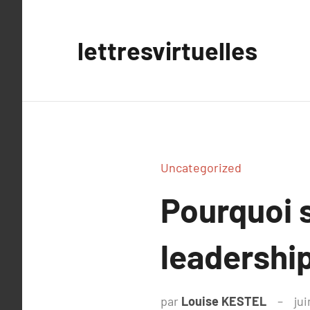
Aller
au
lettresvirtuelles
contenu
Uncategorized
Pourquoi 
leadership
par
Louise KESTEL
ju