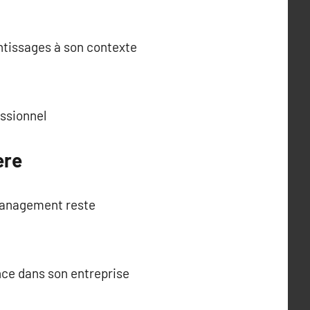
ntissages à son contexte
ssionnel
ère
u management reste
nce dans son entreprise