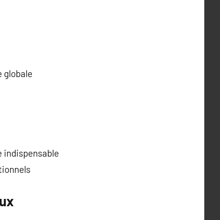
e globale
e indispensable
tionnels
eux