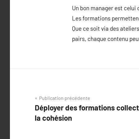
Un bon manager est celui q
Les formations permetten
Que ce soit via des atelier
pairs, chaque contenu peut
Navigation
Publication précédente
Déployer des formations collect
de
la cohésion
l’article