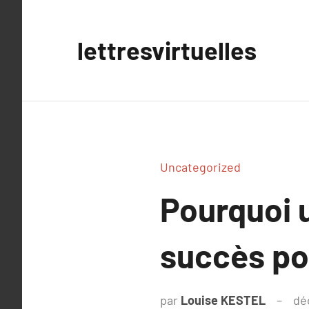
Aller
au
lettresvirtuelles
contenu
Uncategorized
Pourquoi u
succès pou
par
Louise KESTEL
dé