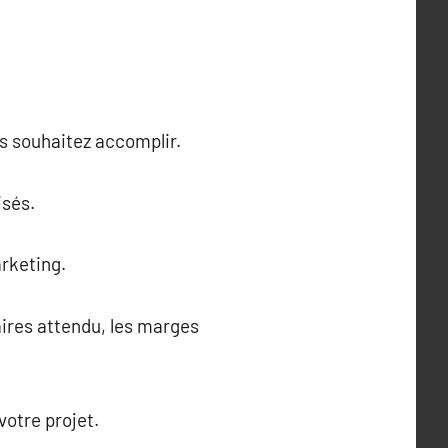
us souhaitez accomplir.
isés.
arketing.
faires attendu, les marges
otre projet.