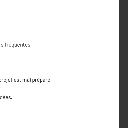
rs fréquentes.
rojet est mal préparé.
agées.