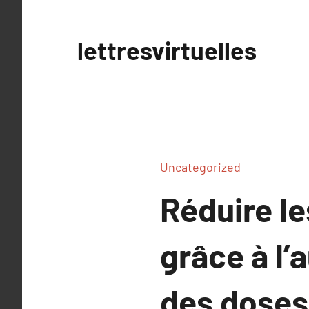
Aller
au
lettresvirtuelles
contenu
Uncategorized
Réduire l
grâce à l’
des doses