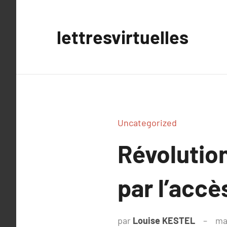
Aller
au
lettresvirtuelles
contenu
Uncategorized
Révolutio
par l’accè
par
Louise KESTEL
ma