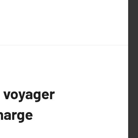
e voyager
harge