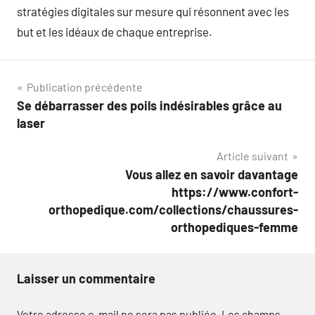
stratégies digitales sur mesure qui résonnent avec les
but et les idéaux de chaque entreprise.
Navigation
Publication précédente
Se débarrasser des poils indésirables grâce au
de
laser
l’article
Article suivant
Vous allez en savoir davantage
https://www.confort-
orthopedique.com/collections/chaussures-
orthopediques-femme
Laisser un commentaire
Votre adresse e-mail ne sera pas publiée.
Les champs