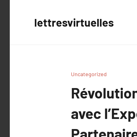
Aller
au
lettresvirtuelles
contenu
Uncategorized
Révolutio
avec l’Ex
Partenair