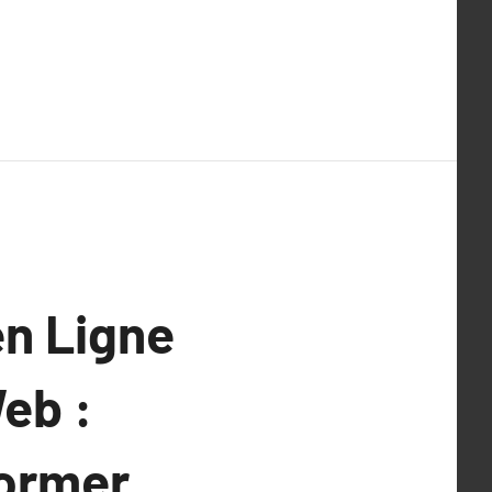
en Ligne
eb :
former