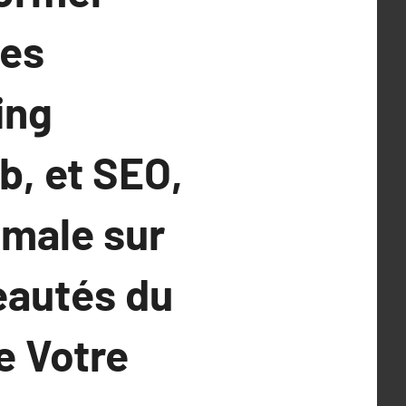
des
ing
, et SEO,
imale sur
eautés du
e Votre