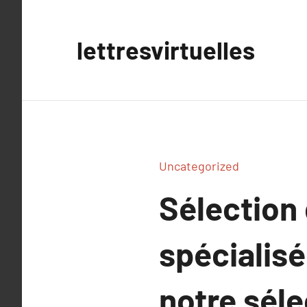
Aller
au
lettresvirtuelles
contenu
Uncategorized
Sélection 
spécialisé
notre séle