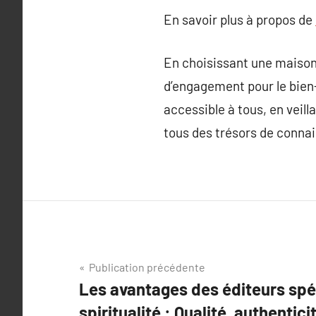
En savoir plus à propos de
En choisissant une maison d
d’engagement pour le bien-ê
accessible à tous, en veill
tous des trésors de connais
Navigation
Publication précédente
Les avantages des éditeurs spéc
de
spiritualité : Qualité, authentici