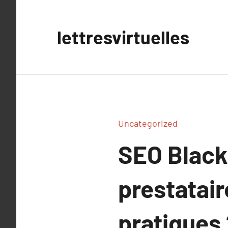
Aller
au
lettresvirtuelles
contenu
Uncategorized
SEO Black 
prestatair
pratiques 