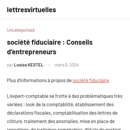
Aller
lettresvirtuelles
au
contenu
Uncategorized
société fiduciaire : Conseils
d’entrepreneurs
par
Louise KESTEL
mars 9, 2024
Aucun
commentaire
Plus d’informations à propos de
société fiduciaire
L’expert-comptable se frotte à des problématiques très
variées : look de la comptabilité, établissement des
déclarations fiscales, comptabilisation des lettres de
clôture, traitement des anomalies, mise en place de
reportings, de systèmes comptables, d’états de gestion,