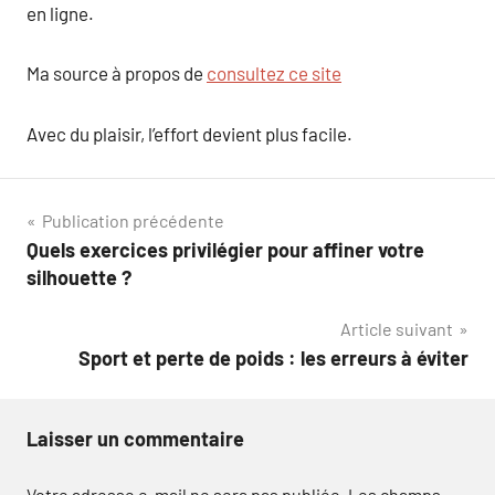
en ligne.
Ma source à propos de
consultez ce site
Avec du plaisir, l’effort devient plus facile.
Navigation
Publication précédente
Quels exercices privilégier pour affiner votre
de
silhouette ?
l’article
Article suivant
Sport et perte de poids : les erreurs à éviter
Laisser un commentaire
Votre adresse e-mail ne sera pas publiée.
Les champs