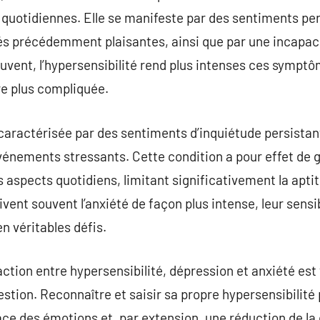
s quotidiennes. Elle se manifeste par des sentiments per
tés précédemment plaisantes, ainsi que par une incapacit
ouvent, l’hypersensibilité rend plus intenses ces symptô
re plus compliquée.
t caractérisée par des sentiments d’inquiétude persistan
vénements stressants. Cette condition a pour effet de 
aspects quotidiens, limitant significativement la aptitu
vent souvent l’anxiété de façon plus intense, leur sensi
n véritables défis.
action entre hypersensibilité, dépression et anxiété est
stion. Reconnaître et saisir sa propre hypersensibilité 
ace des émotions et, par extension, une réduction de la 