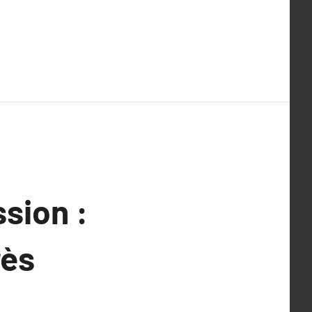
ssion :
rès