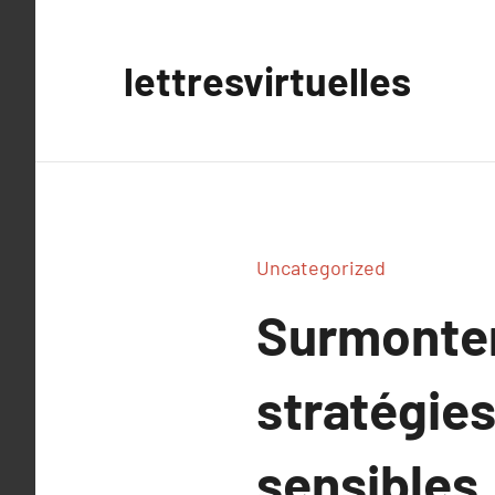
Aller
au
lettresvirtuelles
contenu
Uncategorized
Surmonter 
stratégies
sensibles