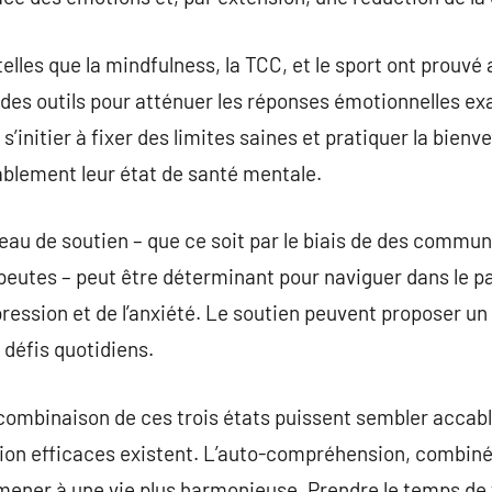
 telles que la mindfulness, la TCC, et le sport ont prouvé
 des outils pour atténuer les réponses émotionnelles ex
’initier à fixer des limites saines et pratiquer la bien
ablement leur état de santé mentale.
éseau de soutien – que ce soit par le biais de des commu
eutes – peut être déterminant pour naviguer dans le p
épression et de l’anxiété. Le soutien peuvent proposer u
 défis quotidiens.
a combinaison de ces trois états puissent sembler accabl
ion efficaces existent. L’auto-compréhension, combinée
mener à une vie plus harmonieuse. Prendre le temps de tr