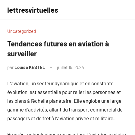
Aller
lettresvirtuelles
au
contenu
Uncategorized
Tendances futures en aviation à
surveiller
par
Louise KESTEL
juillet 15, 2024
Aucun
commentaire
L’aviation, un secteur dynamique et en constante
évolution, est essentielle pour relier les personnes et
les biens à l’échelle planétaire. Elle englobe une large
gamme d’activités, allant du transport commercial de
passagers et de fret à l’aviation privée et militaire.
Progrès technologiques en aviation: L’aviation exploite