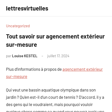
Aller
lettresvirtuelles
au
contenu
Uncategorized
Tout savoir sur agencement extérieur
sur-mesure
par
Louise KESTEL
juillet 17, 2024
Aucun
commentaire
Plus d’informations à propos de
agencement extérieur
sur-mesure
Qui veut une bassin aquatique olympique dans son
jardin ? Qu’en est-il d’un court de tennis ? D’accord, il y a
des gens qui le voudraient, mais pourquoi vouloir
quelque chose comme ça quand vous pouvez avoir une