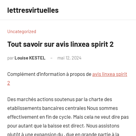
Aller
lettresvirtuelles
au
contenu
Uncategorized
Tout savoir sur avis linxea spirit 2
par
Louise KESTEL
mai 12, 2024
Aucun
commentaire
Complément d’information à propos de
avis linxea spirit
2
Des marchés actions soutenus par la charte des
etablissements bancaires centrales Nous sommes
effectivement en fin de cycle. Mais cela ne veut dire pas
pour autant que la baisse est direct. Nous assistons
plutôt à une expansion du , due en grande partie à la