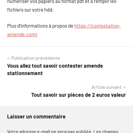
numériser vos papiers au format pdf et à remplir les
fichiers sur votre hdd.
Plus d’informations à propos de
https://contestation-
amende.com/
Navigation
Publication précédente
Vous allez tout savoir contester amende
de
stationnement
l’article
Article suivant
Tout savoir sur pièces de 2 euros valeur
Laisser un commentaire
Votre adresse e-mail ne sera pas publiée.
Les champs