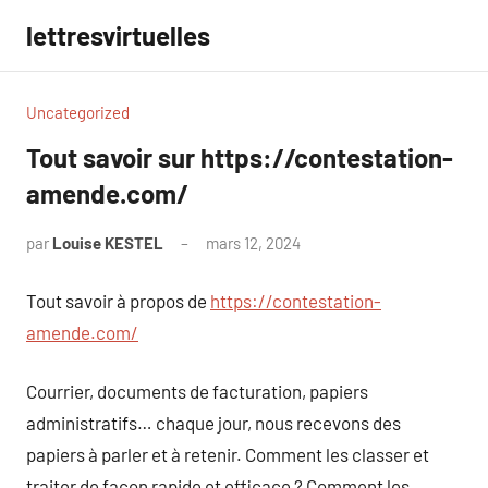
Aller
lettresvirtuelles
au
contenu
Uncategorized
Tout savoir sur https://contestation-
amende.com/
par
Louise KESTEL
mars 12, 2024
Aucun
commentaire
Tout savoir à propos de
https://contestation-
amende.com/
Courrier, documents de facturation, papiers
administratifs… chaque jour, nous recevons des
papiers à parler et à retenir. Comment les classer et
traiter de façon rapide et efficace ? Comment les