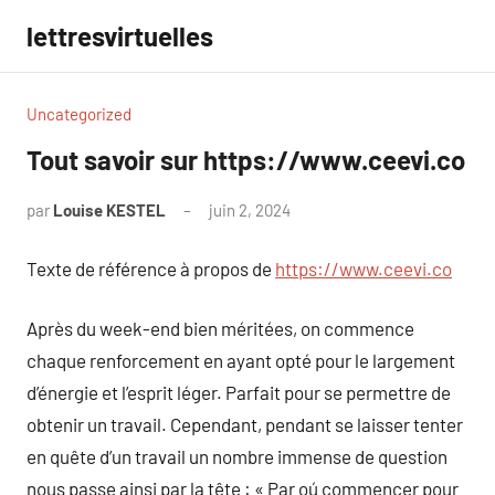
Aller
lettresvirtuelles
au
contenu
Uncategorized
Tout savoir sur https://www.ceevi.co
par
Louise KESTEL
juin 2, 2024
Aucun
commentaire
Texte de référence à propos de
https://www.ceevi.co
Après du week-end bien méritées, on commence
chaque renforcement en ayant opté pour le largement
d’énergie et l’esprit léger. Parfait pour se permettre de
obtenir un travail. Cependant, pendant se laisser tenter
en quête d’un travail un nombre immense de question
nous passe ainsi par la tête : « Par oú commencer pour