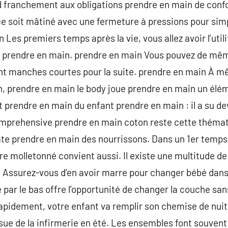
d franchement aux obligations prendre en main de confo
 ce soit mâtiné avec une fermeture à pressions pour simp
n Les premiers temps après la vie, vous allez avoir l’ut
r prendre en main. prendre en main Vous pouvez de mê
nt manches courtes pour la suite. prendre en main À 
n, prendre en main le body joue prendre en main un élé
 prendre en main du enfant prendre en main : il a su dev
 comprehensive prendre en main coton reste cette théma
ate prendre en main des nourrissons. Dans un 1er temps, l
e molletonné convient aussi. Il existe une multitude d
Assurez-vous d’en avoir marre pour changer bébé dans l
 par le bas offre l’opportunité de changer la couche san
 rapidement, votre enfant va remplir son chemise de nuit
ssue de la infirmerie en été. Les ensembles font souvent