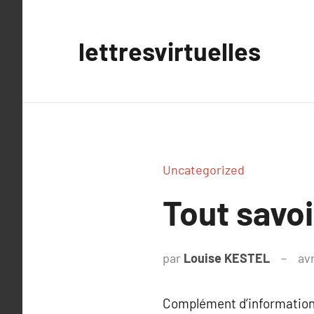
Aller
au
lettresvirtuelles
contenu
Uncategorized
Tout savo
par
Louise KESTEL
avr
Complément d’information