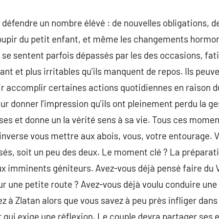
défendre un nombre élévé : de nouvelles obligations, de 
upir du petit enfant, et même les changements hormona
 se sentent parfois dépassés par les des occasions, fa
fant et plus irritables qu’ils manquent de repos. Ils peuv
ir accomplir certaines actions quotidiennes en raison 
eur donner l’impression qu’ils ont pleinement perdu la ge
ses et donne un la vérité sens à sa vie. Tous ces momen
’inverse vous mettre aux abois, vous, votre entourage. 
uisés, soit un peu des deux. Le moment clé ? La préparat
x imminents géniteurs. Avez-vous déjà pensé faire du 
ur une petite route ? Avez-vous déjà voulu conduire une 
 à Zlatan alors que vous savez à peu près infliger dans
ui exige une réflexion. Le couple devra partager ses e