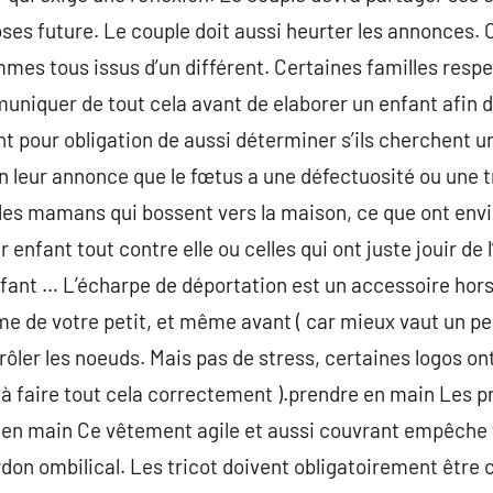
oses future. Le couple doit aussi heurter les annonces. 
mes tous issus d’un différent. Certaines familles respe
muniquer de tout cela avant de elaborer un enfant afin d
t pour obligation de aussi déterminer s’ils cherchent 
 on leur annonce que le fœtus a une défectuosité ou une tr
les mamans qui bossent vers la maison, ce que ont envi
r enfant tout contre elle ou celles qui ont juste jouir de
ant … L’écharpe de déportation est un accessoire ho
me de votre petit, et même avant ( car mieux vaut un p
rôler les noeuds. Mais pas de stress, certaines logos on
t à faire tout cela correctement ).prendre en main Les p
 en main Ce vêtement agile et aussi couvrant empêche 
ordon ombilical. Les tricot doivent obligatoirement être