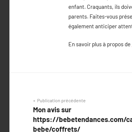
enfant. Craquants, ils doi
parents. Faites-vous prése
également anticiper attent
En savoir plus à propos de
Navigation
Publication précédente
Mon avis sur
de
https://bebetendances.com/ca
l’article
bebe/coffrets/