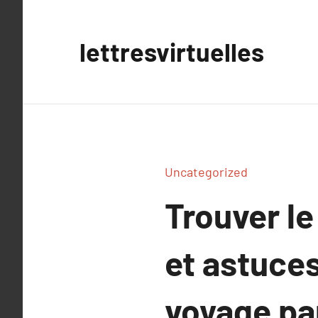
Aller
au
lettresvirtuelles
contenu
Uncategorized
Trouver le
et astuce
voyage par