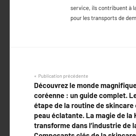
service, ils contribuent à 
pour les transports de dem
Navigation
Publication précédente
Découvrez le monde magnifique 
de
coréenne : un guide complet. L
l’article
étape de la routine de skincare
peau éclatante. La magie de la
transforme dans l’industrie de l
Composants clés de la skincare