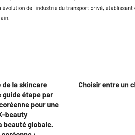
la évolution de l’industrie du transport privé, établissan
ain.
de la skincare
Choisir entre un c
e guide étape par
 coréenne pour une
 K-beauty
a beauté globale.
 coréenne :