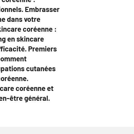
ionnels. Embrasser
ne dans votre
kincare coréenne :
ing en skincare
fficacité. Premiers
 comment
upations cutanées
coréenne.
ncare coréenne et
en-être général.