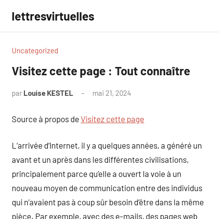
Aller
lettresvirtuelles
au
contenu
Uncategorized
Visitez cette page : Tout connaître
par
Louise KESTEL
mai 21, 2024
Aucun
commentaire
Source à propos de
Visitez cette page
L’arrivée d’Internet, il y a quelques années, a généré un
avant et un après dans les différentes civilisations,
principalement parce qu’elle a ouvert la voie à un
nouveau moyen de communication entre des individus
qui n’avaient pas à coup sûr besoin d’être dans la même
pièce. Par exemple, avec des e-mails, des pages web