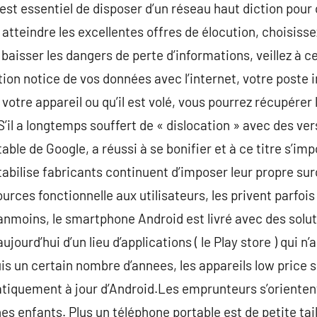
 il est essentiel de disposer d’un réseau haut diction p
 atteindre les excellentes offres de élocution, choisis
baisser les dangers de perte d’informations, veillez à c
on notice de vos données avec l’internet, votre poste
votre appareil ou qu’il est volé, vous pourrez récupérer 
’il a longtemps souffert de « dislocation » avec des ver
table de Google, a réussi à se bonifier et à ce titre s’imp
bilise fabricants continuent d’imposer leur propre surc
rces fonctionnelle aux utilisateurs, les privent parfois
nmoins, le smartphone Android est livré avec des solut
jourd’hui d’un lieu d’applications ( le Play store ) qui n’
puis un certain nombre d’annees, les appareils low price
atiquement à jour d’Android.Les emprunteurs s’orienten
s enfants. Plus un téléphone portable est de petite taill