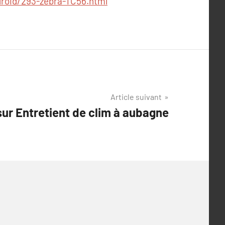
droid/293-zebra-TC56.html
Article suivant
sur Entretient de clim à aubagne