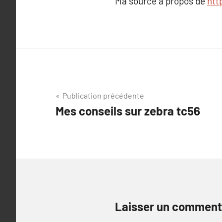
Ma source à propos de
htt
Navigation
Publication précédente
Mes conseils sur zebra tc56
de
l’article
Laisser un comment