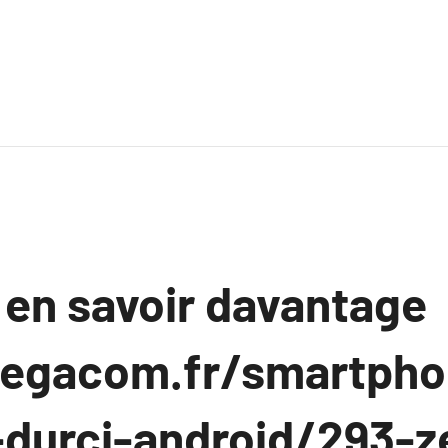
 en savoir davantage
megacom.fr/smartpho
l-durci-android/293-z