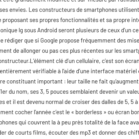
es envies. Les constructeurs de smartphones utilisent 
proposant ses propres fonctionnalités et sa propre inter
onique lg sous Android seront plusieurs de ceux d’un ce
de rédiger que si Google propose fréquemment des mises
ement de allonger ou pas ces plus récentes sur les smar
nstructeur.L’élément clé d’un cellulaire, c’est son éc
 entièrement vérifiable à l’aide d’une interface matériel 
e constituant important : leur taille ne fait qu’augmen
 1er du nom, ses 3, 5 pouces semblaient devenir un vale
 et il est devenu normal de croiser des dalles de 5, 5 à 6
ent cocher l’année c’est le « borderless » ou écran bord
phones qui couvrent la à peu près totalité de la face av
der de courts films, écouter des mp3 et donner des chiff