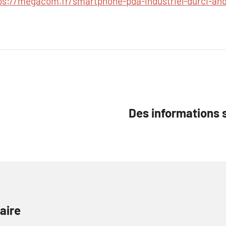
ps://megacom.fr/smartphone-pda-industriel-durci-an
Des informations 
aire