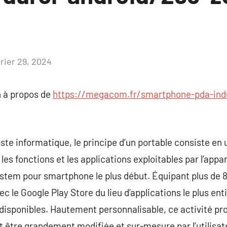
l
vrier 29, 2024
Aucun
commentaire
 à propos de
https://megacom.fr/smartphone-pda-indu
e informatique, le principe d’un portable consiste en 
 les fonctions et les applications exploitables par l’appa
system pour smartphone le plus début. Équipant plus d
c le Google Play Store du lieu d’applications le plus ent
s disponibles. Hautement personnalisable, ce activité 
t être grandement modifiée et sur-mesure par l’utilisate