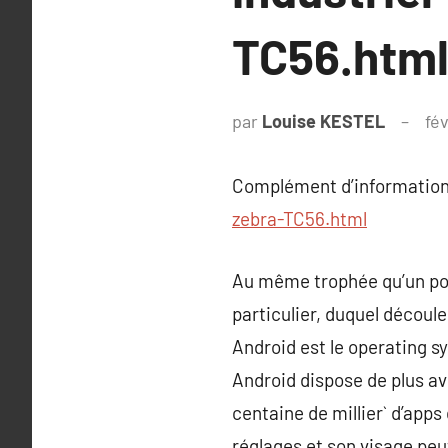
TC56.htm
par
Louise KESTEL
fé
Complément d’information
zebra-TC56.html
Au même trophée qu’un post
particulier, duquel découle
Android est le operating 
Android dispose de plus ave
centaine de millier` d’app
réglages et son visage peu