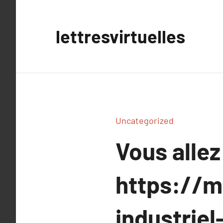
Aller
au
lettresvirtuelles
contenu
Uncategorized
Vous allez
https://
industrie