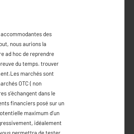
es accommodantes des
ut, nous aurions la
tre ad hoc de reprendre
épreuve du temps. trouver
ment.Les marchés sont
marchés OTC ( non
ères s’échangent dans le
ents financiers posé sur un
 potentielle maximum d’un
rogressivement, idéalement
vous permettra de tester