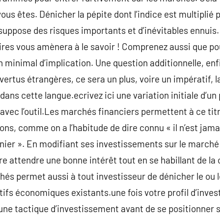
ous êtes. Dénicher la pépite dont l’indice est multiplié p
uppose des risques importants et d’inévitables ennuis.
aires vous amènera à le savoir ! Comprenez aussi que po
n minimal d’implication. Une question additionnelle, enfin
vertus étrangères, ce sera un plus, voire un impératif, l
s cette langue.ecrivez ici une variation initiale d’un
 avec l’outil.Les marchés financiers permettent à ce tit
ns, comme on a l’habitude de dire connu « il n’est jama
ier ». En modifiant ses investissements sur le marché
re attendre une bonne intérêt tout en se habillant de la
és permet aussi à tout investisseur de dénicher le ou l
actifs économiques existants.une fois votre profil d’inves
e tactique d’investissement avant de se positionner s