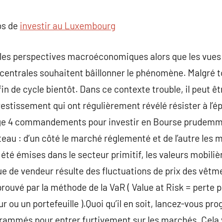
commentaire
os de
investir au Luxembourg
r les perspectives macroéconomiques alors que les vu
entrales souhaitent bâillonner le phénomène. Malgré to
fin de cycle bientôt. Dans ce contexte trouble, il peut ê
investissement qui ont régulièrement révélé résister à l’
ge 4 commandements pour investir en Bourse prudem
au : d’un côté le marché réglementé et de l’autre les 
 été émises dans le secteur primitif, les valeurs mobili
e de vendeur résulte des fluctuations de prix des vêtm
pprouvé par la méthode de la VaR ( Value at Risk = perte
r ou un portefeuille ).Quoi qu’il en soit, lancez-vous p
ammés pour entrer furtivement sur les marchés. Cela 