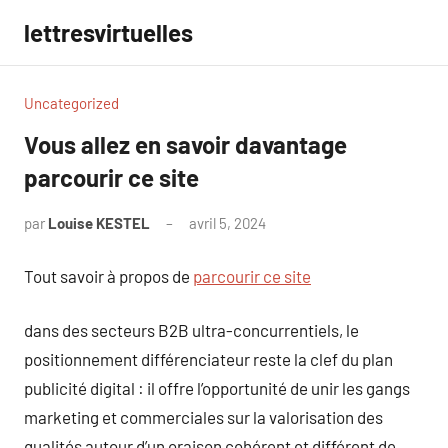
Aller
lettresvirtuelles
au
contenu
Uncategorized
Vous allez en savoir davantage
parcourir ce site
par
Louise KESTEL
avril 5, 2024
Aucun
commentaire
Tout savoir à propos de
parcourir ce site
dans des secteurs B2B ultra-concurrentiels, le
positionnement différenciateur reste la clef du plan
publicité digital : il offre l’opportunité de unir les gangs
marketing et commerciales sur la valorisation des
qualités autour d’un oraison cohérent et différent de