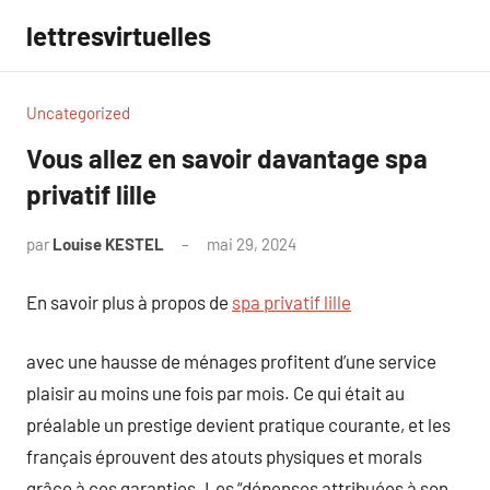
Aller
lettresvirtuelles
au
contenu
Uncategorized
Vous allez en savoir davantage spa
privatif lille
par
Louise KESTEL
mai 29, 2024
Aucun
commentaire
En savoir plus à propos de
spa privatif lille
avec une hausse de ménages profitent d’une service
plaisir au moins une fois par mois. Ce qui était au
préalable un prestige devient pratique courante, et les
français éprouvent des atouts physiques et morals
grâce à ces garanties. Les “dépenses attribuées à son