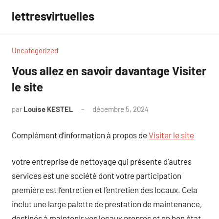
Aller
lettresvirtuelles
au
contenu
Uncategorized
Vous allez en savoir davantage Visiter
le site
par
Louise KESTEL
décembre 5, 2024
Aucun
commentaire
Complément d’information à propos de
Visiter le site
votre entreprise de nettoyage qui présente d’autres
services est une société dont votre participation
première est l’entretien et l’entretien des locaux. Cela
inclut une large palette de prestation de maintenance,
destinés à maintenir vos locaux propres et en bon état