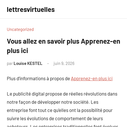
Aller
lettresvirtuelles
au
contenu
Uncategorized
Vous allez en savoir plus Apprenez-en
plus ici
par
Louise KESTEL
juin 9, 2026
Aucun
commentaire
Plus d’informations à propos de
Apprenez-en plus ici
Le publicité digital propose de réelles révolutions dans
notre façon de développer notre société. Les
entreprise font tout ce qu’elles ont la possibilité pour
suivre les évolutions de comportement de leurs
acheteurs. Les entreprises traditionnelles font évoluer