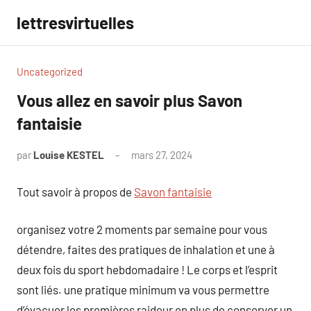
Aller
lettresvirtuelles
au
contenu
Uncategorized
Vous allez en savoir plus Savon
fantaisie
par
Louise KESTEL
mars 27, 2024
Aucun
commentaire
Tout savoir à propos de
Savon fantaisie
organisez votre 2 moments par semaine pour vous
détendre, faites des pratiques de inhalation et une à
deux fois du sport hebdomadaire ! Le corps et l’esprit
sont liés. une pratique minimum va vous permettre
d’évacuer les premières raideur en plus de conserver un