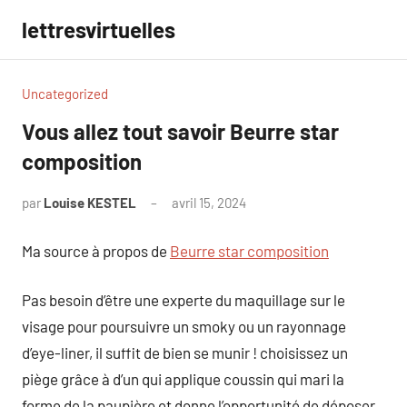
Aller
lettresvirtuelles
au
contenu
Uncategorized
Vous allez tout savoir Beurre star
composition
par
Louise KESTEL
avril 15, 2024
Aucun
commentaire
Ma source à propos de
Beurre star composition
Pas besoin d’être une experte du maquillage sur le
visage pour poursuivre un smoky ou un rayonnage
d’eye-liner, il suffit de bien se munir ! choisissez un
piège grâce à d’un qui applique coussin qui mari la
forme de la paupière et donne l’opportunité de déposer