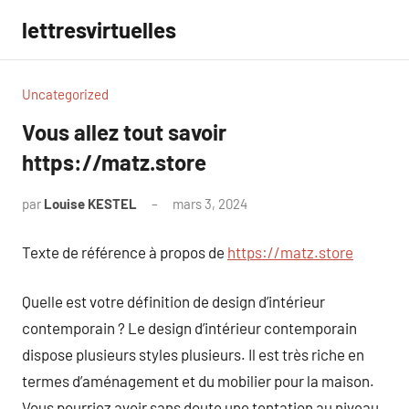
Aller
lettresvirtuelles
au
contenu
Uncategorized
Vous allez tout savoir
https://matz.store
par
Louise KESTEL
mars 3, 2024
Aucun
commentaire
Texte de référence à propos de
https://matz.store
Quelle est votre définition de design d’intérieur
contemporain ? Le design d’intérieur contemporain
dispose plusieurs styles plusieurs. Il est très riche en
termes d’aménagement et du mobilier pour la maison.
Vous pourriez avoir sans doute une tentation au niveau