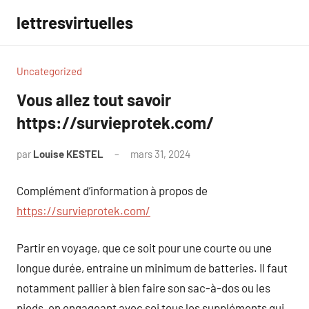
Aller
lettresvirtuelles
au
contenu
Uncategorized
Vous allez tout savoir
https://survieprotek.com/
par
Louise KESTEL
mars 31, 2024
Aucun
commentaire
Complément d’information à propos de
https://survieprotek.com/
Partir en voyage, que ce soit pour une courte ou une
longue durée, entraine un minimum de batteries. Il faut
notamment pallier à bien faire son sac-à-dos ou les
pieds, en engageant avec soi tous les suppléments qui